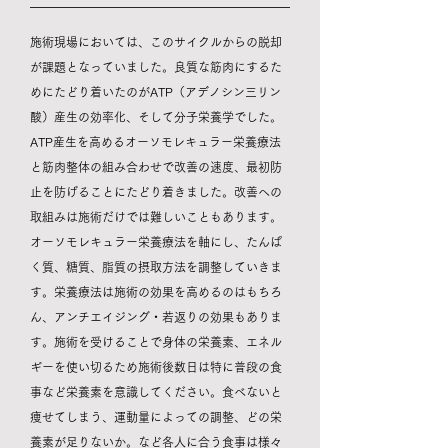
施術現場においては、このサイクルからの脱却
が課題となっていました。良質な筋肉にするた
めにたどり着いたのがATP（アデノシン三リン
酸）産生の効率化、そして分子栄養学でした。
ATP産生を高めるオーソモレキュラー栄養療法
と筋肉整体の組み合わせで改善の速度、最初防
止を防げることにたどり着きました。
改善への
取組みは施術だけでは難しいこともあります。
オーソモレキュラー栄養療法を軸にし、たんぱ
く質、糖質、脂質の摂取方法を調整していきま
す。​栄養療法は施術の効果を高めるのはもちろ
ん、アンチエイジング・若返りの効果もありま
す。​施術を受けることで身体の栄養素、エネル
ギーを使い切るため施術後数日は特に普段の食
事など栄養素を意識してください。食べないと
痩せてしまう、運動量によっての調整、どの栄
養素が足りないか。など各人に合う食事は様々