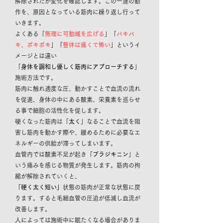
解除されたか変化を確認します。この一連の動
作を、原因となっている筋肉に繰り返し行って
いきます。
よくある「
無理に可動域を広げる
」「
バキバ
キ、ポキポキ
」「
整体は痛くて怖い
」というイ
メージとは違い
「
身体を調和し優しく筋肉にアプローチする
」
施術方法です。
筋肉に触れ適度な圧、動かすことで血流の流れ
を促進、身体の中にある酸素、栄養素を巡らせ
る事で細胞の活性化を促します。
硬くなった筋肉は「
太く
」なることで血流を阻
害し筋肉を動かす際や、緩めるために必要なエ
ネルギーの供給が滞ってしまいます。
血管内では酸素不足が起き「
ブラジキニン
」と
いう痛みを感じる物質が発生します。筋肉の拘
縮が解除されていくと、
「
硬く太く短い」
状態の筋肉が正常な状態に戻
ります。すると毛細血管の圧迫が低減し血流が
改善します。
人によっては施術中に眠たくなる場合がありま