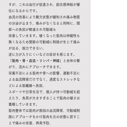
すが、これは血行が促進され、副交感神経が優
位になるからです。
血流の改善により酸欠状態が緩和され痛み物質
の分泌が止まり、痛みがなくなると同時に、関
節への負担が軽減され可動域も
改善していきます。硬くなった筋肉は伸縮性も
無くなるため関節の可動域に制限が生じて痛み
が出る、脱力できない、
逆に力が入りにくいなどの症状を感じます。
「
筋肉・骨・血流・リンパ・神経
」と全体の繋
がり、流れにアプローチできます。
栄養不足による筋肉や骨への影響、運動不足に
よる血流障害だけでなく、過度なストレッチな
どによる筋繊維へ負担、
スポーツや日常生活で、個人が持つ可動域を超
えたり、負荷が大きすぎることで筋肉の硬さは
蓄積していきます。
筋肉整体では筋肉が原因の血流障害、可動域制
限にアプローチをかけ筋肉を元の状態に戻すこ
とで痛みの改善、再発予防、