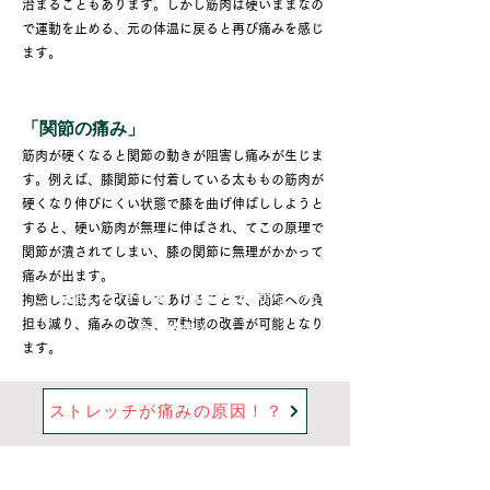
治まることもあります。しかし筋肉は硬いままなの
で運動を止める、元の体温に戻ると再び痛みを感じ
ます。
「関節の痛み」
筋肉が硬くなると関節の動きが阻害し痛みが生じま
す。例えば、膝関節に付着している太ももの筋肉が
硬くなり伸びにくい状態で膝を曲げ伸ばししようと
すると、硬い筋肉が無理に伸ばされ、てこの原理で
関節が潰されてしまい、膝の関節に無理がかかって
痛みが出ます。
ご予約はネット予約・電話・DMから（完
拘縮した筋肉を改善してあげることで、関節への負
担も減り、痛みの改善、可動域の改善が可能となり
全予約制）
ます。
ストレッチが痛みの原因！？