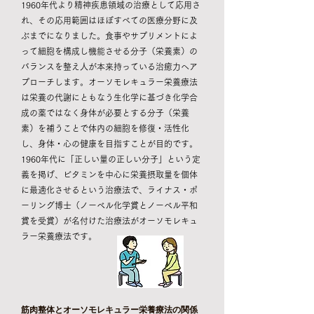
1960年代より精神疾患領域の治療として応用さ
れ、その応用範囲はほぼすべての医療分野に及
ぶまでになりました。食事やサプリメントによ
って細胞を構成し機能させる分子（栄養素）の
バランスを整え人が本来持っている治癒力へア
プローチします。
オーソモレキュラー栄養療法
は栄養の代謝にともなう生化学に基づき化学合
成の薬ではなく身体が必要とする分子（栄養
素）を補うことで体内の細胞を修復・活性化
し、身体・心の健康を目指すことが目的です。
1960年代に「正しい量の正しい分子」という定
義を掲げ、ビタミンを中心に栄養摂取量を個体
に最適化させるという治療法で、ライナス・ポ
ーリング博士（ノーベル化学賞とノーベル平和
賞を受賞）が名付けた治療法がオーソモレキュ
ラー栄養療法です。
筋肉整体とオーソモレキュラー栄養療法の関係