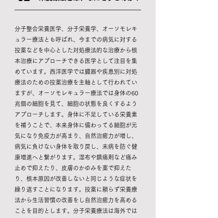
分子整合栄養医学、分子栄養学、オーソモレキ
ュラー療法とも呼ばれ、今までの病気に対する
投薬などを中心とした対処療法的な治療から根
本治療にアプローチできる医学として注目を集
めています。西洋医学では臓器や疾患別に対処
療法のための投薬治療を主軸として行われてい
ますが、オーソモレキュラー療法では身体の60
兆個の細胞を見て、細胞の状態を良くするよう
アプローチします。身体に不足している栄養素
を補うことで、本来身体に備わってる細胞が元
気になり免疫力が高まり、自然治癒力が増し、
病気に負けない身体を取り戻し、未病を防ぐ健
康増進へと繋がります。湿布や鎮痛剤など痛み
止めで抑えたり、皮膚のかゆみを薬で抑えた
り、根本原因が改善しないと同じような症状を
繰り返すことになります。投薬に頼らず栄養療
法から生活習慣の改善をし自然治癒力を高める
ことを目的とします。分子栄養療法は海外では