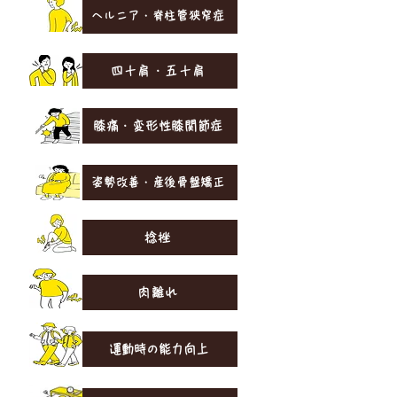
ヘルニア・脊柱管狭窄症
四十肩・五十肩
膝痛・変形性膝関節症
姿勢改善・産後骨盤矯正
捻挫
肉離れ
運動時の能力向上