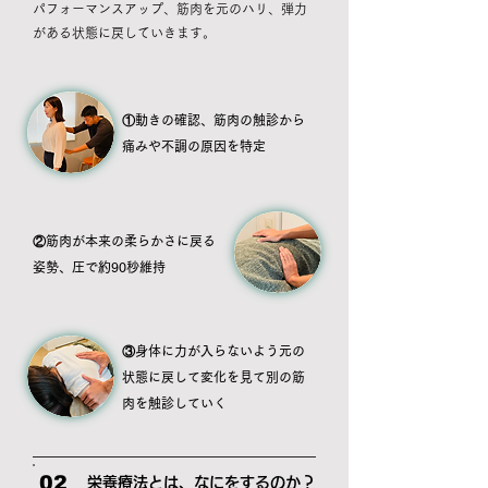
パフォーマンスアップ、筋肉を元のハリ、弾力
がある状態に戻していきます。
①動きの確認、筋肉の触診から
痛みや不調の原因を特定
②筋肉が本来の柔らかさに戻る
姿勢、圧で約90秒維持
③身体に力が入らないよう元の
状態に戻して変化を見て別の筋
肉を触診していく
02
栄養療法とは、なにをするのか？