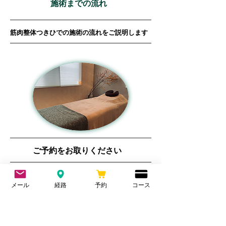
施術までの流れ
筋肉整体つきひでの施術の流れをご説明します
１
ご予約をお取りください
当サロンは完全予約制です。身体の不調を感じた
メール
経路
予約
コース
ら、まずはネット予約・DMにてご希望の日時でご
予約ください。事前にご予約いただくことでお待た
せすることなく施術に入ります。当日はお時間に余
裕を持って、ご来店ください。