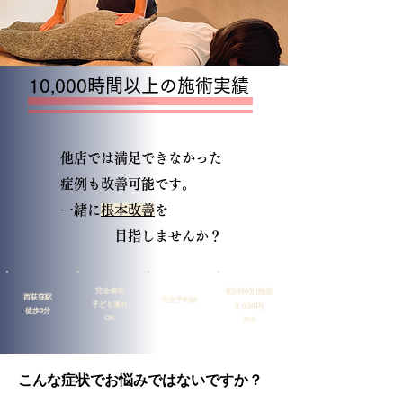
10,000時間以上の施術実績
他店では満足できなかった
症例も​改善可能です。
​一緒に
根本改善
を
目指しませんか？
完全個室
初回特別施術
西荻窪駅
完全予約制
子ども連れ
8,000円
​徒歩3分
OK
(税込)
こんな症状でお悩みではないですか？