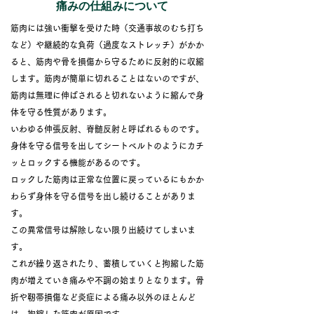
痛みの仕組みについて
筋肉には強い衝撃を受けた時（交通事故のむち打ち
など）や継続的な
負荷（過度なストレッチ）がかか
ると、筋肉や骨を損傷から守るために反射的に収縮
します。筋肉が簡単に切れることはないのですが、
筋肉は無理に伸ばされると切れないように縮んで身
体を守る性質があります。
いわゆる伸張反射、脊髄反射と呼ばれるものです。
身体を守る信号を出してシートベルトのようにカチ
ッとロックする
機能があるのです。
ロックした筋肉は正常な位置に戻っているにもかか
わらず身体を守る信号を出し続けることがありま
す。
この異常信号は解除しない限り出続けてしまいま
す。
これが繰り返されたり、蓄積していくと拘縮した筋
肉が増えていき痛みや不調の始まりとなります。
骨
折や靭帯損傷など炎症による痛み以外のほとんど