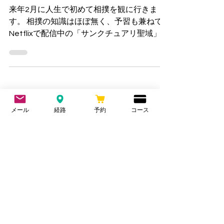
いました。
来年2月に人生で初めて相撲を観に行きま
す。 相撲の知識はほぼ無く、予習も兼ねて
Netflixで配信中の「サンクチュアリ聖域」を
鑑賞。 その中で思わず、そうそうと納得し
たシーンがあった。 稽古中に力を上手く使
えない主人公の力士に、先輩力士が 「親指
から順番に拳を握ってみろ」...
メール
経路
予約
コース
水分摂取について
水中毒 水は摂りすぎることで細胞が溺れ吸
収しにくくなってしまう。 植物でも水をあ
げすぎることで根腐れを起こす。 人も同じ
で、ある程度乾いた状態の方が吸収率が良
い。 以前はレース前だけコントレックスを
飲んでいたが、飲んでいると調子がいいので
最近は毎日飲むようにしている。...