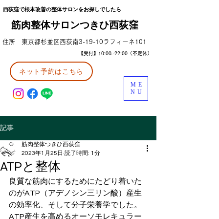
西荻窪で根本改善の整体サロンをお探しでしたら
筋肉整体サロンつきひ西荻窪
住所 東京都杉並区西荻南3-19-10ラフィーネ101
【受付】10:00~22:00（不定休）
ネット予約はこちら
ME
NU
記事
筋肉整体つきひ西荻窪
2023年1月25日
読了時間: 1分
ATPと整体
良質な筋肉にするためにたどり着いた
のがATP（アデノシン三リン酸）産生
の効率化、そして分子栄養学でした。
ATP産生を高めるオーソモレキュラー