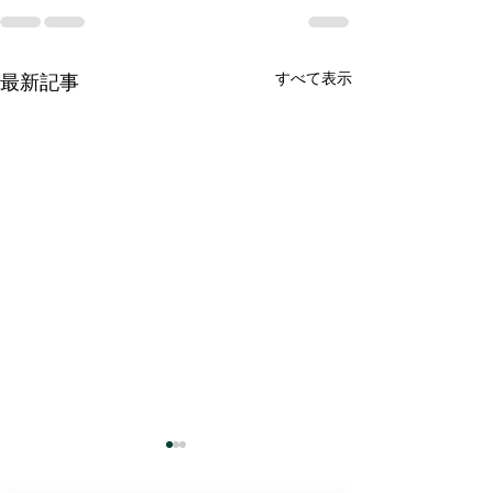
すべて表示
最新記事
水分摂取について
ストレッチにつ