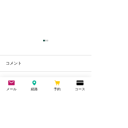
水分摂取について
ストレッチにつ
水中毒 水は摂りすぎることで
バレエなど競技上
コメント
細胞が溺れ吸収しにくくなっ
できないといけな
てしまう。 植物でも水をあげ
レッチは有効。 
すぎることで根腐れを起こ
ばした分、縮む性
す。 人も同じで、ある程度乾
で筋肉のケアは必
コメントを追加…
メール
経路
予約
コース
いた状態の方が吸収率が良
ッチで関節は動く
い。 以前はレース前だけコン
ても筋肉が硬い状
トレックスを飲んでいたが、
ンスが悪く、筋肉
■免責事項
飲んでいると調子がいいので
多くなる。...
最近は毎日飲むようにしてい
■最新の記事
る。...