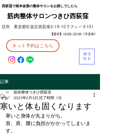
西荻窪で根本改善の整体サロンをお探しでしたら
筋肉整体サロンつきひ西荻窪
住所 東京都杉並区西荻南3-19-10ラフィーネ101
【受付】10:00~22:00（不定休）
ネット予約はこちら
ME
NU
記事
筋肉整体つきひ西荻窪
2023年2月3日
読了時間: 1分
寒いと体も固くなります
寒いと身体が丸まりがち。
首、肩、腰に負担がかかってしまいま
す。