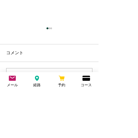
水分摂取について
ストレッチにつ
水中毒 水は摂りすぎることで
バレエなど競技上
コメント
細胞が溺れ吸収しにくくなっ
できないといけな
てしまう。 植物でも水をあげ
レッチは有効。 
すぎることで根腐れを起こ
ばした分、縮む性
す。 人も同じで、ある程度乾
で筋肉のケアは必
コメントを追加…
いた状態の方が吸収率が良
ッチで関節は動く
メール
経路
予約
コース
い。 以前はレース前だけコン
ても筋肉が硬い状
トレックスを飲んでいたが、
ンスが悪く、筋肉
■免責事項
飲んでいると調子がいいので
多くなる。...
最近は毎日飲むようにしてい
■最新の記事
る。...
・睡眠の質向上10選