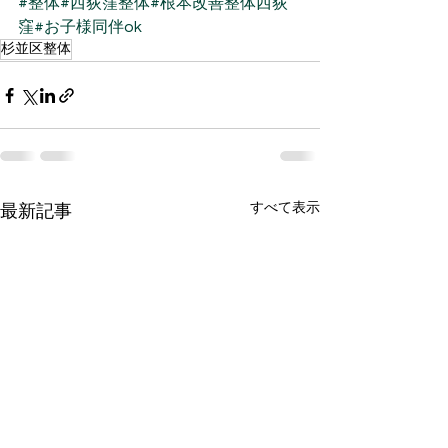
#整体
#西荻窪整体
#根本改善整体西荻
窪
#お子様同伴ok
杉並区整体
すべて表示
最新記事