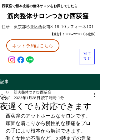
西荻窪で根本改善の整体サロンをお探しでしたら
筋肉整体サロンつきひ西荻窪
住所 東京都杉並区西荻南3-19-10ラフィーネ101
【受付】10:00~22:00（不定休）
ネット予約はこちら
ME
NU
記事
筋肉整体つきひ西荻窪
2023年1月28日
読了時間: 1分
夜遅くでも対応できます
西荻窪のアットホームなサロンです。
頑固な肩こりから慢性的な腰痛をプロ
の手により根本から解消できます。
働く女性の不調など、22時までの営業