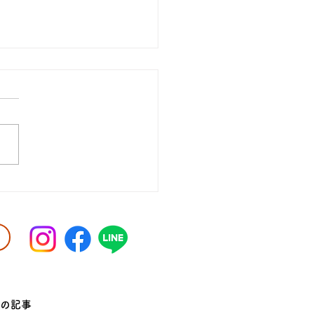
レッチについて
エなど競技上この動きができ
といけない時にストレッチは
。 でも筋肉は伸ばした分、
性質があるので筋肉のケアは
。 ストレッチで関節は動く
になっても筋肉が硬い状態だ
ランスが悪く、筋肉系の怪我
なる。...
の記事