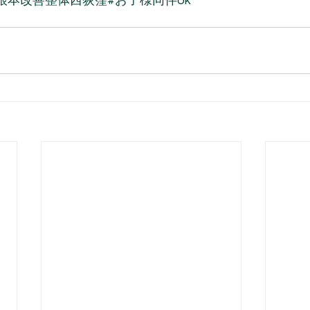
根本改善整体西荻窪
#お子様同伴ok