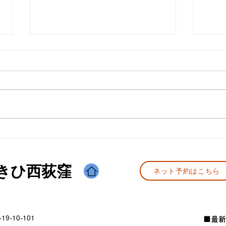
水分摂取について
スト
水中毒 水は摂りすぎることで細
バレ
胞が溺れ吸収しにくくなってしま
ない
う。 植物でも水をあげすぎるこ
有効
とで根腐れを起こす。 人も同じ
縮む
で、ある程度乾いた状態の方が吸
必須
収率が良い。 以前はレース前だ
よう
けコントレックスを飲んでいた
とバ
が、飲んでいると調子がいいので
が多く
きひ西荻窪
最近は毎日飲むようにしてい
ネット予約はこちら
る。...
9-10-101
■最新