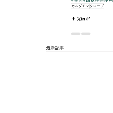
#整体
#西荻窪整体
#
カルダモン
クローブ
最新記事