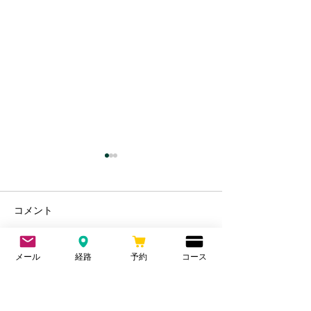
水分摂取について
ストレッチにつ
水中毒 水は摂りすぎることで
バレエなど競技上
コメント
細胞が溺れ吸収しにくくなっ
できないといけな
てしまう。 植物でも水をあげ
レッチは有効。 
すぎることで根腐れを起こ
ばした分、縮む性
メール
経路
予約
コース
す。 人も同じで、ある程度乾
で筋肉のケアは必
コメントを追加…
いた状態の方が吸収率が良
ッチで関節は動く
い。 以前はレース前だけコン
ても筋肉が硬い状
トレックスを飲んでいたが、
ンスが悪く、筋肉