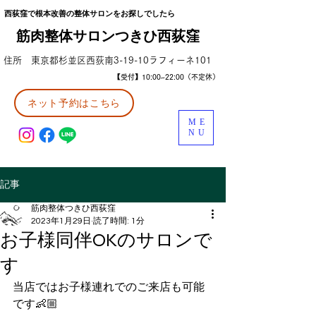
西荻窪で根本改善の整体サロンをお探しでしたら
筋肉整体サロンつきひ西荻窪
住所 東京都杉並区西荻南3-19-10ラフィーネ101
【受付】10:00~22:00（不定休）
ネット予約はこちら
ME
NU
記事
筋肉整体つきひ西荻窪
2023年1月29日
読了時間: 1分
お子様同伴OKのサロンで
す
当店ではお子様連れでのご来店も可能
です👶🏼